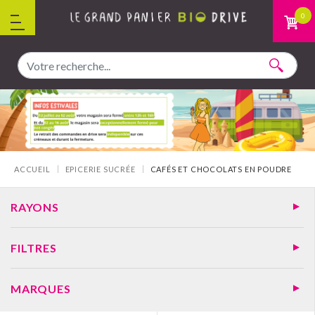
Aller au contenu
0
Vous êtes ici :
ACCUEIL
EPICERIE SUCRÉE
CAFÉS ET CHOCOLATS EN POUDRE
RAYONS
FILTRES
MARQUES