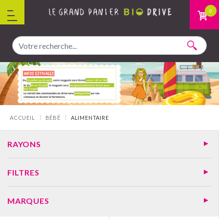
Aller au contenu
0
Vous êtes ici :
ACCUEIL
BÉBÉ
ALIMENTAIRE
RAYONS
FILTRES
MARQUES