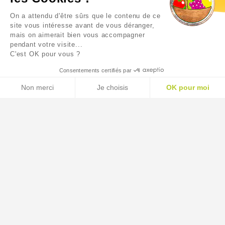
X2
On a attendu d'être sûrs que le contenu de ce
3,10 €
2,85 €
site vous intéresse avant de vous déranger,
mais on aimerait bien vous accompagner
pendant votre visite...
C'est OK pour vous ?
Consentements certifiés par
Non merci
Je choisis
OK pour moi
AXEPTIO CONSENT
Plateforme de Gestion du Consentement : Personnalisez
Notre plateforme vous permet d'adapter et de gérer vos p
CONTACTEZ-NOUS