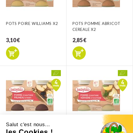
POTS POIRE WILLIAMS X2
POTS POMME ABRICOT
CEREALE X2
3,10 €
2,85 €
Salut c'est nous...
POTS POMME PRUNEAU
POTS POMME VANILLE X2
les Cookies !