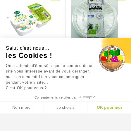
Salut c'est nous...
TOFU SOYEUX X 2
TZATZIKI PHILIA
les Cookies !
On a attendu d'être sûrs que le contenu de ce
2,95 €
3,70 €
site vous intéresse avant de vous déranger,
mais on aimerait bien vous accompagner
pendant votre visite...
C'est OK pour vous ?
Consentements certifiés par
Non merci
Je choisis
OK pour moi
AXEPTIO CONSENT
Plateforme de Gestion du Consentement : Personnalisez
Notre plateforme vous permet d'adapter et de gérer vos p