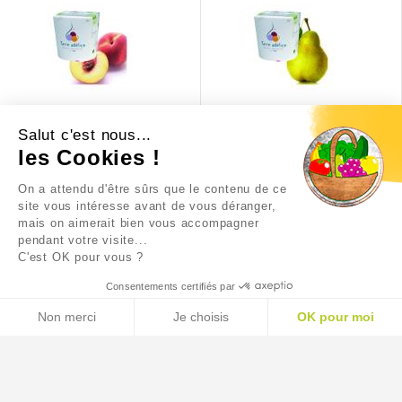
Salut c'est nous...
SORBET PECHE BLANCHE
SORBET POIRE WILLIAM
les Cookies !
On a attendu d'être sûrs que le contenu de ce
10,15 €
10,15 €
site vous intéresse avant de vous déranger,
mais on aimerait bien vous accompagner
pendant votre visite...
C'est OK pour vous ?
Consentements certifiés par
Non merci
Je choisis
OK pour moi
AXEPTIO CONSENT
Plateforme de Gestion du Consentement : Personnalisez
Notre plateforme vous permet d'adapter et de gérer vos p