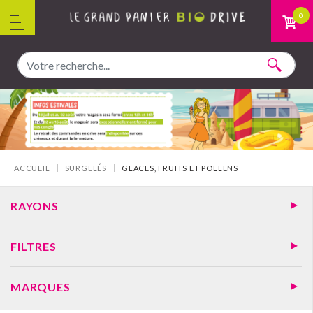
Aller au contenu
0
Vous êtes ici :
ACCUEIL
SURGELÉS
GLACES, FRUITS ET POLLENS
RAYONS
FILTRES
MARQUES