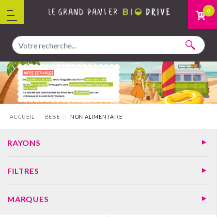
Aller au contenu
0
Vous êtes ici :
ACCUEIL
BÉBÉ
NON ALIMENTAIRE
RAYONS
FILTRES
MARQUES