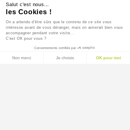
SOLUTION DÉFENSES
Salut c'est nous...
NATURELLES
les Cookies !
8,90 €
On a attendu d'être sûrs que le contenu de ce site vous
intéresse avant de vous déranger, mais on aimerait bien vous
accompagner pendant votre visite...
C'est OK pour vous ?
Consentements certifiés par
Non merci
Je choisis
OK pour moi
AXEPTIO CONSENT
Plateforme de Gestion du Consentement : Personnalisez
Notre plateforme vous permet d'adapter et de gérer vos p