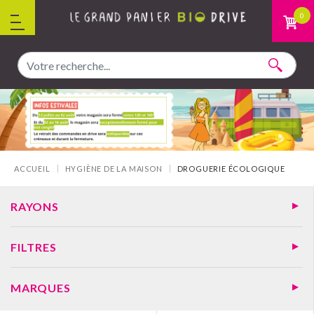
Aller au contenu
0
Vous êtes ici :
ACCUEIL
HYGIÈNE DE LA MAISON
DROGUERIE ÉCOLOGIQUE
RAYONS
FILTRES
MARQUES