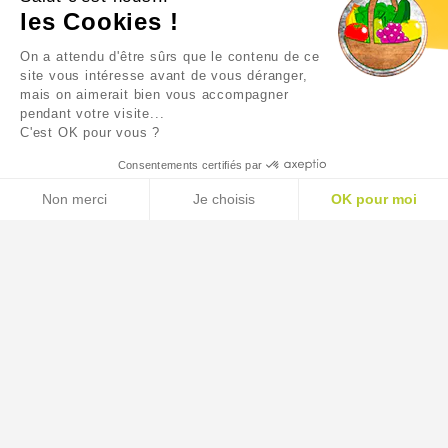
TERRE DE SOMMIERES
VINAIGRE ALCOOL 5L
les Cookies !
400G TUBE
On a attendu d'être sûrs que le contenu de ce
4,95 €
12,55 €
site vous intéresse avant de vous déranger,
mais on aimerait bien vous accompagner
pendant votre visite...
C'est OK pour vous ?
Consentements certifiés par
Non merci
Je choisis
OK pour moi
AXEPTIO CONSENT
Plateforme de Gestion du Consentement : Personnalisez
Notre plateforme vous permet d'adapter et de gérer vos p