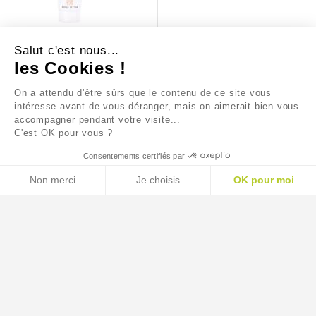
TUBE ARGILE VERTE 400G
Salut c'est nous...
les Cookies !
10,50 €
On a attendu d'être sûrs que le contenu de ce site vous
intéresse avant de vous déranger, mais on aimerait bien vous
accompagner pendant votre visite...
C'est OK pour vous ?
Consentements certifiés par
Non merci
Je choisis
OK pour moi
AXEPTIO CONSENT
Plateforme de Gestion du Consentement : Personnalisez
Notre plateforme vous permet d'adapter et de gérer vos p